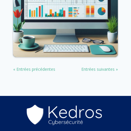
[INDISEC #04] Indicateurs – Gestion des
droits et des habilitations
Juil 8, 2024
lire plus
« Entrées précédentes
Entrées suivantes »