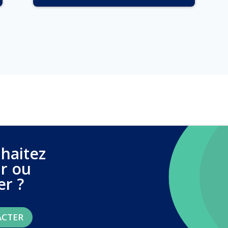
haitez
ir ou
er ?
ACTER